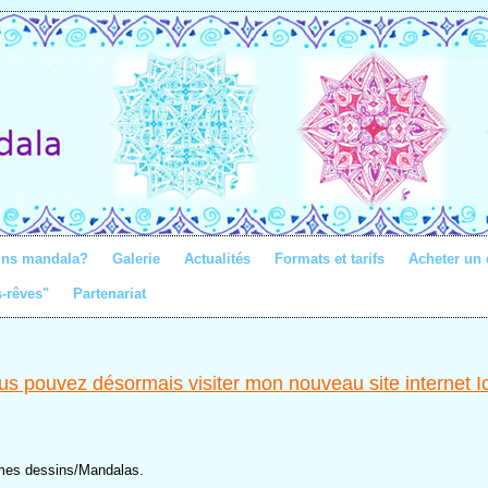
ins mandala?
Galerie
Actualités
Formats et tarifs
Acheter un
s-rêves"
Partenariat
s pouvez désormais visiter mon nouveau site internet Ici
njou
site, où je présente mes dessins/Ma